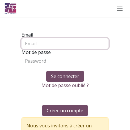
Se rendre au contenu
Email
Mot de passe
Se connecter
Mot de passe oublié ?
Créer un compte
Nous vous invitons à créer un