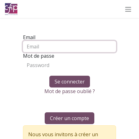
Se rendre au contenu
Email
Mot de passe
Se connecter
Mot de passe oublié ?
Créer un compte
Nous vous invitons à créer un