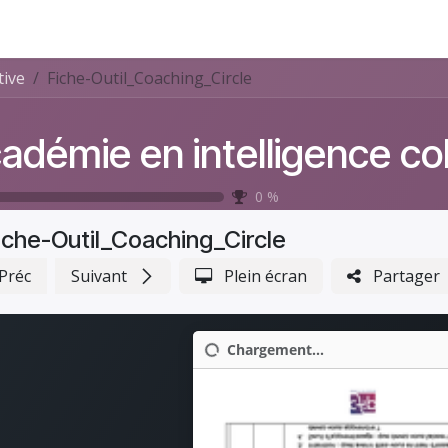
e
Coaching
FAQ
Contactez-nous
Événements
tive
Fiche-Outil_Coaching_Circle
0
%
iche-Outil_Coaching_Circle
Préc
Suivant
Plein écran
Partager