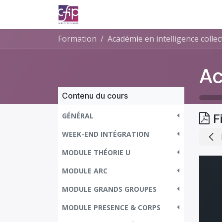
Se rendre au contenu
Accueil
Formations
Consultanc
Formation
Académie en intelligence collec
Contenu du cours
GÉNÉRAL
F
WEEK-END INTÉGRATION
MODULE THÉORIE U
MODULE ARC
MODULE GRANDS GROUPES
MODULE PRESENCE & CORPS