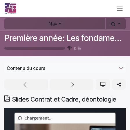
Se rendre au contenu
Nav
Première année: Les fondamentaux du coaching
0
%
Contenu du cours
Slides Contrat et Cadre, déontologie