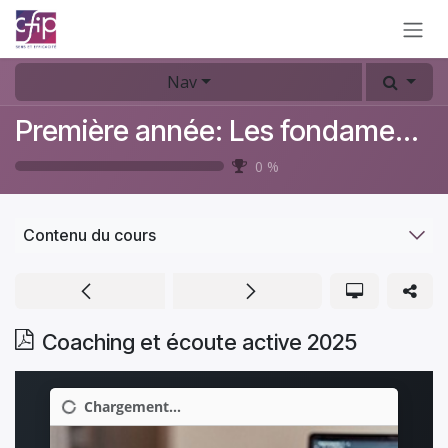
Se rendre au contenu
Nav
Première année: Les fondamentaux du coaching
0
%
Contenu du cours
Coaching et écoute active 2025