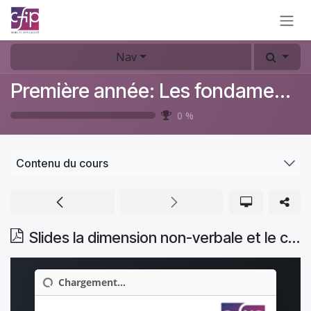
Se rendre au contenu
Nav
Première année: Les fondamentaux du coaching
0
%
Contenu du cours
Slides la dimension non-verbale et le corps