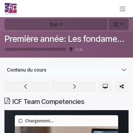
Se rendre au contenu
Nav
Première année: Les fondamentaux du coaching
0
%
Contenu du cours
ICF Team Competencies