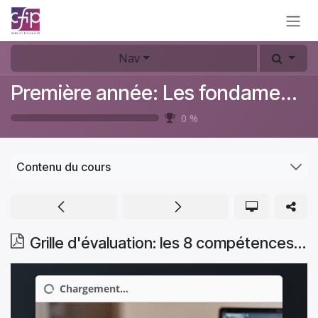
Se rendre au contenu
Nav
Première année: Les fondamentaux du coaching
0
%
Contenu du cours
Grille d'évaluation: les 8 compétences ICF du coach