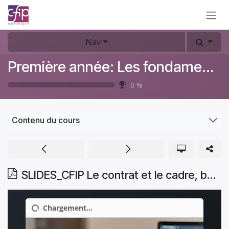
Se rendre au contenu
Nav
Première année: Les fondamentaux du coaching
0
%
Contenu du cours
SLIDES_CFIP Le contrat et le cadre, balises du processus de coaching _NOV 2025