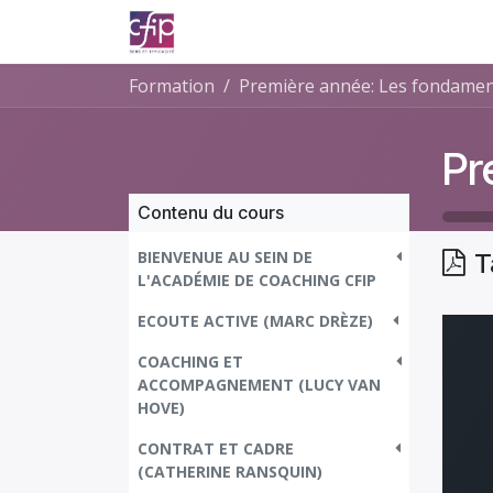
Se rendre au contenu
Accueil
Formations
Consultanc
Formation
Première année: Les fondamen
Contenu du cours
BIENVENUE AU SEIN DE
T
L'ACADÉMIE DE COACHING CFIP
ECOUTE ACTIVE (MARC DRÈZE)
COACHING ET
ACCOMPAGNEMENT (LUCY VAN
HOVE)
CONTRAT ET CADRE
(CATHERINE RANSQUIN)