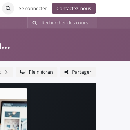
Se connecter
Contactez-nous
Première année: Les fondamentaux du coaching
t
Plein écran
Partager