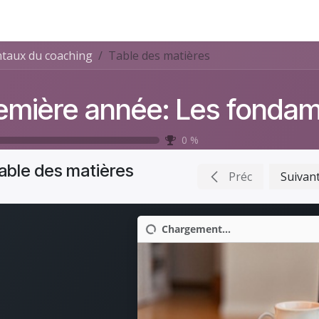
e
Coaching
FAQ
Contactez-nous
Événements
taux du coaching
Table des matières
0
%
able des matières
Préc
Suivan