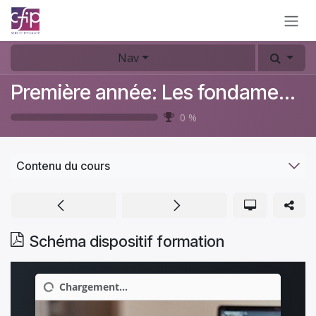
Se rendre au contenu
Nav
Première année: Les fondamentaux du coaching
0
%
Contenu du cours
Schéma dispositif formation