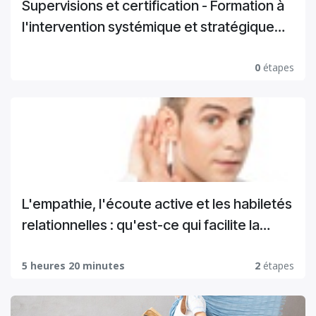
Supervisions et certification - Formation à
l'intervention systémique et stratégique
dans les organisations
0
étapes
L'empathie, l'écoute active et les habiletés
relationnelles : qu'est-ce qui facilite la
communication interpersonnelle et la
confiance ? - NAMUR
5 heures 20 minutes
2
étapes